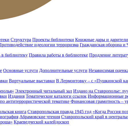
отеки
Структура
Проекты библиотеки
Книжные дары и дарители
Противодействие идеологии терроризма
Гражданская оборона и
ь в библиотеку
Правила работы в библиотеке
Продление литерат
е
Основные услуги
Дополнительные услуги
Независимая оценка
авки
Виртуальные выставки
В Лермонтовку – с «Пушкинской ка
ополья»
Электронный читальный зал
Издано на Ставрополье: лу
вки
Издания
Тематические каталоги ссылок
Информационные ре
 по антитеррористической тематике
Финансовая грамотность – у
льская книга
Ставропольская правда 1945 год
«Когда Россия по
лиография
Абрамовские чтения
Ставропольский край в централь
 роща»
Краеведческий калейдоскоп