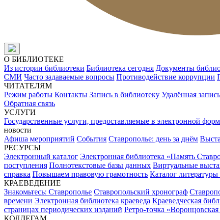
О БИБЛИОТЕКЕ
Из истории библиотеки
Библиотека сегодня
Документы библи
СМИ
Часто задаваемые вопросы
Противодействие коррупции
ЧИТАТЕЛЯМ
Режим работы
Контакты
Запись в библиотеку
Удалённая запис
Обратная связь
УСЛУГИ
Государственные услуги, предоставляемые в электронной форм
новости
Афиша мероприятий
События
Ставрополье: день за днём
Выст
РЕСУРСЫ
Электронный каталог
Электронная библиотека «Память Ставр
поступления
Полнотекстовые базы данных
Виртуальные выста
справка
Повышаем правовую грамотность
Каталог литературы
КРАЕВЕДЕНИЕ
Знакомьтесь: Ставрополье
Ставропольский хронограф
Ставропо
времени
Электронная библиотека краеведа
Краеведческая биб
страницах периодических изданий
Ретро-точка «Воронцовская
КОЛЛЕГАМ