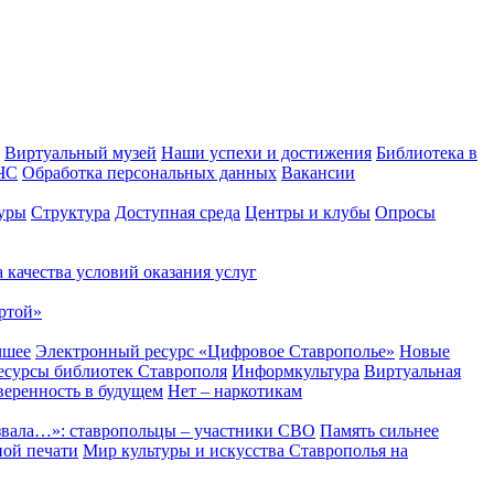
Виртуальный музей
Наши успехи и достижения
Библиотека в
 ЧС
Обработка персональных данных
Вакансии
уры
Структура
Доступная среда
Центры и клубы
Опросы
 качества условий оказания услуг
ртой»
чшее
Электронный ресурс «Цифровое Ставрополье»
Новые
сурсы библиотек Ставрополя
Информкультура
Виртуальная
веренность в будущем
Нет – наркотикам
звала…»: ставропольцы – участники СВО
Память сильнее
ной печати
Мир культуры и искусства Ставрополья на