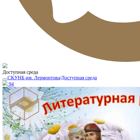
Доступная среда
СКУНБ им. Лермонтова
/
Доступная среда
94