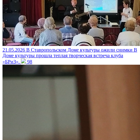
21.05.2026
В Ставропольском Доме культуры ожили снимки
В
Доме культуры прошла теплая творческая встреча клуба
«БРиЗ».
98