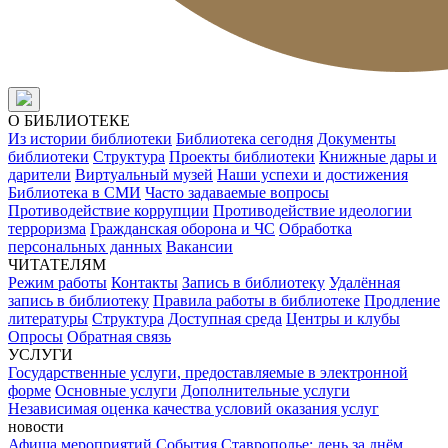
О БИБЛИОТЕКЕ
Из истории библиотеки
Библиотека сегодня
Документы
библиотеки
Структура
Проекты библиотеки
Книжные дары и
дарители
Виртуальный музей
Наши успехи и достижения
Библиотека в СМИ
Часто задаваемые вопросы
Противодействие коррупции
Противодействие идеологии
терроризма
Гражданская оборона и ЧС
Обработка
персональных данных
Вакансии
ЧИТАТЕЛЯМ
Режим работы
Контакты
Запись в библиотеку
Удалённая
запись в библиотеку
Правила работы в библиотеке
Продление
литературы
Структура
Доступная среда
Центры и клубы
Опросы
Обратная связь
УСЛУГИ
Государственные услуги, предоставляемые в электронной
форме
Основные услуги
Дополнительные услуги
Независимая оценка качества условий оказания услуг
новости
Афиша мероприятий
События
Ставрополье: день за днём