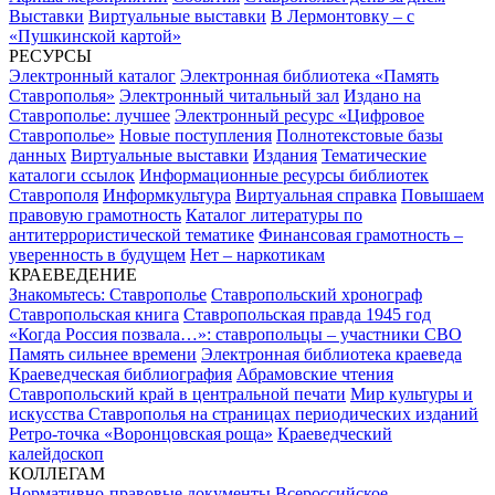
Выставки
Виртуальные выставки
В Лермонтовку – с
«Пушкинской картой»
РЕСУРСЫ
Электронный каталог
Электронная библиотека «Память
Ставрополья»
Электронный читальный зал
Издано на
Ставрополье: лучшее
Электронный ресурс «Цифровое
Ставрополье»
Новые поступления
Полнотекстовые базы
данных
Виртуальные выставки
Издания
Тематические
каталоги ссылок
Информационные ресурсы библиотек
Ставрополя
Информкультура
Виртуальная справка
Повышаем
правовую грамотность
Каталог литературы по
антитеррористической тематике
Финансовая грамотность –
уверенность в будущем
Нет – наркотикам
КРАЕВЕДЕНИЕ
Знакомьтесь: Ставрополье
Ставропольский хронограф
Ставропольская книга
Ставропольская правда 1945 год
«Когда Россия позвала…»: ставропольцы – участники СВО
Память сильнее времени
Электронная библиотека краеведа
Краеведческая библиография
Абрамовские чтения
Ставропольский край в центральной печати
Мир культуры и
искусства Ставрополья на страницах периодических изданий
Ретро-точка «Воронцовская роща»
Краеведческий
калейдоскоп
КОЛЛЕГАМ
Нормативно-правовые документы
Всероссийское