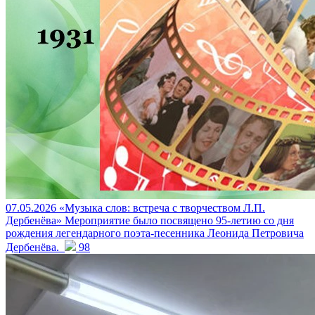
07.05.2026
«Музыка слов: встреча с творчеством Л.П.
Дербенёва»
Мероприятие было посвящено 95-летию со дня
рождения легендарного поэта-песенника Леонида Петровича
Дербенёва.
98