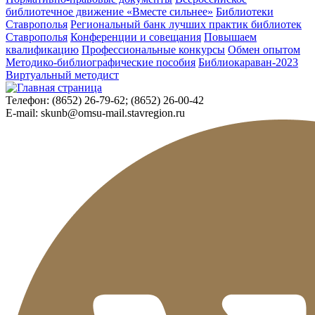
библиотечное движение «Вместе сильнее»
Библиотеки
Ставрополья
Региональный банк лучших практик библиотек
Ставрополья
Конференции и совещания
Повышаем
квалификацию
Профессиональные конкурсы
Обмен опытом
Методико-библиографические пособия
Библиокараван-2023
Виртуальный методист
Телефон:
(8652) 26-79-62; (8652) 26-00-42
E-mail:
skunb@omsu-mail.stavregion.ru