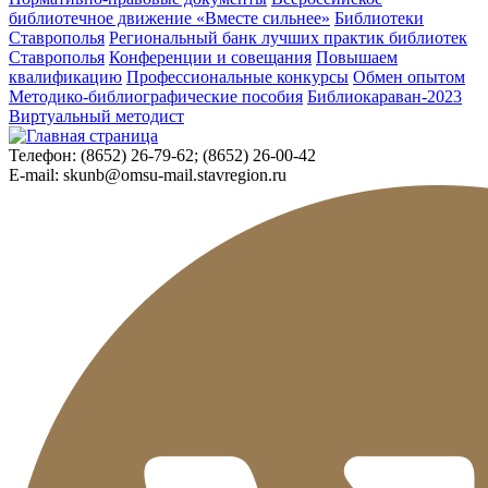
библиотечное движение «Вместе сильнее»
Библиотеки
Ставрополья
Региональный банк лучших практик библиотек
Ставрополья
Конференции и совещания
Повышаем
квалификацию
Профессиональные конкурсы
Обмен опытом
Методико-библиографические пособия
Библиокараван-2023
Виртуальный методист
Телефон:
(8652) 26-79-62; (8652) 26-00-42
E-mail:
skunb@omsu-mail.stavregion.ru