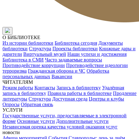
О БИБЛИОТЕКЕ
Из истории библиотеки
Библиотека сегодня
Документы
библиотеки
Структура
Проекты библиотеки
Книжные дары и
дарители
Виртуальный музей
Наши успехи и достижения
Библиотека в СМИ
Часто задаваемые вопросы
Противодействие коррупции
Противодействие идеологии
терроризма
Гражданская оборона и ЧС
Обработка
персональных данных
Вакансии
ЧИТАТЕЛЯМ
Режим работы
Контакты
Запись в библиотеку
Удалённая
запись в библиотеку
Правила работы в библиотеке
Продление
литературы
Структура
Доступная среда
Центры и клубы
Опросы
Обратная связь
УСЛУГИ
Государственные услуги, предоставляемые в электронной
форме
Основные услуги
Дополнительные услуги
Независимая оценка качества условий оказания услуг
новости
Афиша мероприятий
События
Ставрополье: день за днём