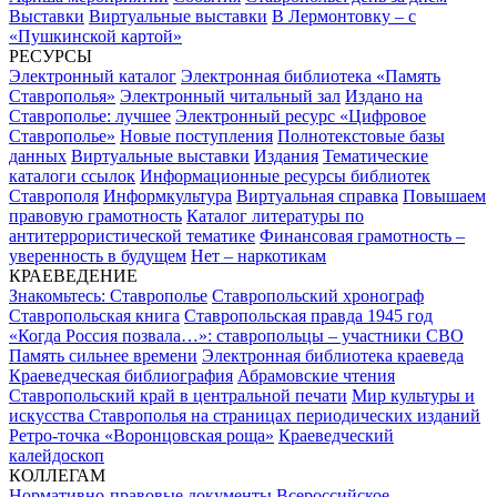
Выставки
Виртуальные выставки
В Лермонтовку – с
«Пушкинской картой»
РЕСУРСЫ
Электронный каталог
Электронная библиотека «Память
Ставрополья»
Электронный читальный зал
Издано на
Ставрополье: лучшее
Электронный ресурс «Цифровое
Ставрополье»
Новые поступления
Полнотекстовые базы
данных
Виртуальные выставки
Издания
Тематические
каталоги ссылок
Информационные ресурсы библиотек
Ставрополя
Информкультура
Виртуальная справка
Повышаем
правовую грамотность
Каталог литературы по
антитеррористической тематике
Финансовая грамотность –
уверенность в будущем
Нет – наркотикам
КРАЕВЕДЕНИЕ
Знакомьтесь: Ставрополье
Ставропольский хронограф
Ставропольская книга
Ставропольская правда 1945 год
«Когда Россия позвала…»: ставропольцы – участники СВО
Память сильнее времени
Электронная библиотека краеведа
Краеведческая библиография
Абрамовские чтения
Ставропольский край в центральной печати
Мир культуры и
искусства Ставрополья на страницах периодических изданий
Ретро-точка «Воронцовская роща»
Краеведческий
калейдоскоп
КОЛЛЕГАМ
Нормативно-правовые документы
Всероссийское