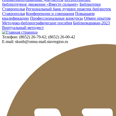
библиотечное движение «Вместе сильнее»
Библиотеки
Ставрополья
Региональный банк лучших практик библиотек
Ставрополья
Конференции и совещания
Повышаем
квалификацию
Профессиональные конкурсы
Обмен опытом
Методико-библиографические пособия
Библиокараван-2023
Виртуальный методист
Телефон:
(8652) 26-79-62; (8652) 26-00-42
E-mail:
skunb@omsu-mail.stavregion.ru