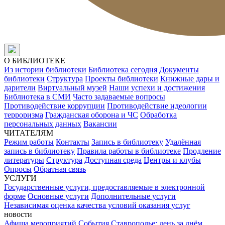
О БИБЛИОТЕКЕ
Из истории библиотеки
Библиотека сегодня
Документы
библиотеки
Структура
Проекты библиотеки
Книжные дары и
дарители
Виртуальный музей
Наши успехи и достижения
Библиотека в СМИ
Часто задаваемые вопросы
Противодействие коррупции
Противодействие идеологии
терроризма
Гражданская оборона и ЧС
Обработка
персональных данных
Вакансии
ЧИТАТЕЛЯМ
Режим работы
Контакты
Запись в библиотеку
Удалённая
запись в библиотеку
Правила работы в библиотеке
Продление
литературы
Структура
Доступная среда
Центры и клубы
Опросы
Обратная связь
УСЛУГИ
Государственные услуги, предоставляемые в электронной
форме
Основные услуги
Дополнительные услуги
Независимая оценка качества условий оказания услуг
новости
Афиша мероприятий
События
Ставрополье: день за днём