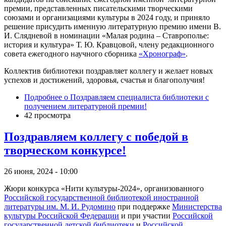
премии, представленных писательскими творческими
союзами и организациями культуры в 2024 году, и приняло
решение присудить именную литературную премию имени В.
И. Слядневой в номинации «Малая родина – Ставрополье:
история и культура» Т. Ю. Кравцовой, члену редакционного
совета ежегодного научного сборника
«Хронограф»
.
Коллектив библиотеки поздравляет коллегу и желает новых
успехов и достижений, здоровья, счастья и благополучия!
Подробнее
о Поздравляем специалиста библиотеки с
получением литературной премии!
42 просмотра
Поздравляем коллегу с победой в
творческом конкурсе!
26 июня, 2024 - 10:00
Жюри конкурса «Нити культуры-2024», организованного
Российской государственной библиотекой иностранной
литературы им. М. И. Рудомино
при поддержке
Министерства
культуры Российской Федерации
и при участии
Российской
государственной детской библиотеки
и
Российской