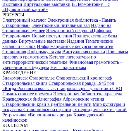
Выставки
Виртуальные выставки
В Лермонтовку – с
«Пушкинской картой»
РЕСУРСЫ
Электронный каталог
Электронная библиотека «Память
Ставрополья»
Электронный читальный зал
Издано на
Ставрополье: лучшее
Электронный ресурс «Цифровое
Ставрополье»
Новые поступления
Полнотекстовые базы
данных
Виртуальные выставки
Издания
Тематические
каталоги ссылок
Информационные ресурсы библиотек
Ставрополя
Информкультура
Виртуальная справка
Повышаем
правовую грамотность
Каталог литературы по
антитеррористической тематике
Финансовая грамотность –
уверенность в будущем
Нет – наркотикам
КРАЕВЕДЕНИЕ
Знакомьтесь: Ставрополье
Ставропольский хронограф
Ставропольская книга
Ставропольская правда 1945 год
«Когда Россия позвала…»: ставропольцы – участники СВО
Память сильнее времени
Электронная библиотека краеведа
Краеведческая библиография
Абрамовские чтения
Ставропольский край в центральной печати
Мир культуры и
искусства Ставрополья на страницах периодических изданий
Ретро-точка «Воронцовская роща»
Краеведческий
калейдоскоп
КОЛЛЕГАМ
Нормативно-правовые документы
Всероссийское