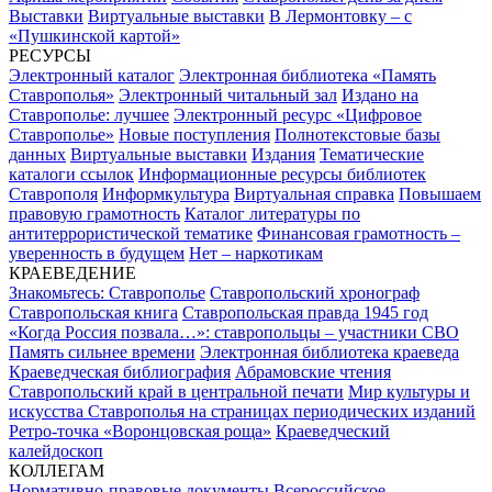
Выставки
Виртуальные выставки
В Лермонтовку – с
«Пушкинской картой»
РЕСУРСЫ
Электронный каталог
Электронная библиотека «Память
Ставрополья»
Электронный читальный зал
Издано на
Ставрополье: лучшее
Электронный ресурс «Цифровое
Ставрополье»
Новые поступления
Полнотекстовые базы
данных
Виртуальные выставки
Издания
Тематические
каталоги ссылок
Информационные ресурсы библиотек
Ставрополя
Информкультура
Виртуальная справка
Повышаем
правовую грамотность
Каталог литературы по
антитеррористической тематике
Финансовая грамотность –
уверенность в будущем
Нет – наркотикам
КРАЕВЕДЕНИЕ
Знакомьтесь: Ставрополье
Ставропольский хронограф
Ставропольская книга
Ставропольская правда 1945 год
«Когда Россия позвала…»: ставропольцы – участники СВО
Память сильнее времени
Электронная библиотека краеведа
Краеведческая библиография
Абрамовские чтения
Ставропольский край в центральной печати
Мир культуры и
искусства Ставрополья на страницах периодических изданий
Ретро-точка «Воронцовская роща»
Краеведческий
калейдоскоп
КОЛЛЕГАМ
Нормативно-правовые документы
Всероссийское