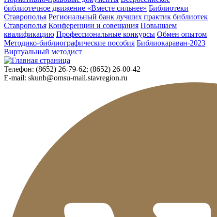
библиотечное движение «Вместе сильнее»
Библиотеки
Ставрополья
Региональный банк лучших практик библиотек
Ставрополья
Конференции и совещания
Повышаем
квалификацию
Профессиональные конкурсы
Обмен опытом
Методико-библиографические пособия
Библиокараван-2023
Виртуальный методист
Телефон:
(8652) 26-79-62; (8652) 26-00-42
E-mail:
skunb@omsu-mail.stavregion.ru