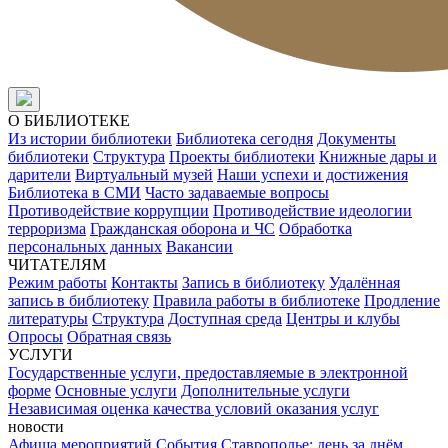
О БИБЛИОТЕКЕ
Из истории библиотеки
Библиотека сегодня
Документы
библиотеки
Структура
Проекты библиотеки
Книжные дары и
дарители
Виртуальный музей
Наши успехи и достижения
Библиотека в СМИ
Часто задаваемые вопросы
Противодействие коррупции
Противодействие идеологии
терроризма
Гражданская оборона и ЧС
Обработка
персональных данных
Вакансии
ЧИТАТЕЛЯМ
Режим работы
Контакты
Запись в библиотеку
Удалённая
запись в библиотеку
Правила работы в библиотеке
Продление
литературы
Структура
Доступная среда
Центры и клубы
Опросы
Обратная связь
УСЛУГИ
Государственные услуги, предоставляемые в электронной
форме
Основные услуги
Дополнительные услуги
Независимая оценка качества условий оказания услуг
новости
Афиша мероприятий
События
Ставрополье: день за днём