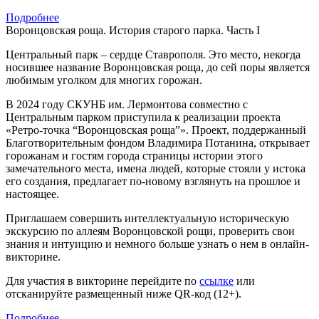
Подробнее
Воронцовская роща. История старого парка. Часть I
Центральный парк – сердце Ставрополя. Это место, некогда
носившее название Воронцовская роща, до сей поры является
любимым уголком для многих горожан.
В 2024 году СКУНБ им. Лермонтова совместно с
Центральным парком приступила к реализации проекта
«Ретро-точка “Воронцовская роща”». Проект, поддержанный
Благотворительным фондом Владимира Потанина, открывает
горожанам и гостям города страницы истории этого
замечательного места, имена людей, которые стояли у истока
его создания, предлагает по-новому взглянуть на прошлое и
настоящее.
Приглашаем совершить интеллектуальную историческую
экскурсию по аллеям Воронцовской рощи, проверить свои
знания и интуицию и немного больше узнать о нем в онлайн-
викторине.
Для участия в викторине перейдите по
ссылке
или
отсканируйте размещенный ниже QR-код (12+).
Подробнее