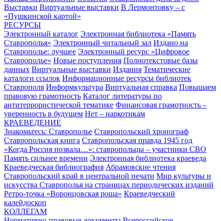
Выставки
Виртуальные выставки
В Лермонтовку – с
«Пушкинской картой»
РЕСУРСЫ
Электронный каталог
Электронная библиотека «Память
Ставрополья»
Электронный читальный зал
Издано на
Ставрополье: лучшее
Электронный ресурс «Цифровое
Ставрополье»
Новые поступления
Полнотекстовые базы
данных
Виртуальные выставки
Издания
Тематические
каталоги ссылок
Информационные ресурсы библиотек
Ставрополя
Информкультура
Виртуальная справка
Повышаем
правовую грамотность
Каталог литературы по
антитеррористической тематике
Финансовая грамотность –
уверенность в будущем
Нет – наркотикам
КРАЕВЕДЕНИЕ
Знакомьтесь: Ставрополье
Ставропольский хронограф
Ставропольская книга
Ставропольская правда 1945 год
«Когда Россия позвала…»: ставропольцы – участники СВО
Память сильнее времени
Электронная библиотека краеведа
Краеведческая библиография
Абрамовские чтения
Ставропольский край в центральной печати
Мир культуры и
искусства Ставрополья на страницах периодических изданий
Ретро-точка «Воронцовская роща»
Краеведческий
калейдоскоп
КОЛЛЕГАМ
Нормативно-правовые документы
Всероссийское