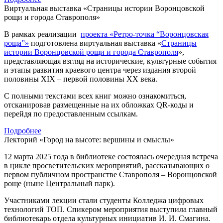
Виртуальная выставка «Страницы истории Воронцовской
рощи и города Ставрополя»
В рамках реализации
проекта «Ретро-точка “Воронцовская
роща”»
подготовлена виртуальная выставка «
Страницы
истории Воронцовской рощи и города Ставрополя
»,
представляющая взгляд на исторические, культурные события
и этапы развития краевого центра через издания второй
половины XIX – первой половины XX века.
С полными текстами всех книг можно ознакомиться,
отсканировав размещенные на их обложках QR-коды и
перейдя по предоставленным ссылкам.
Подробнее
Лекторий «Город на высоте: вершины и смыслы»
12 марта 2025 года в библиотеке состоялась очередная встреча
в цикле просветительских мероприятий, рассказывающих о
первом публичном пространстве Ставрополя – Воронцовской
роще (ныне Центральный парк).
Участниками лекции стали студенты Колледжа цифровых
технологий ТОП. Спикером мероприятия выступила главный
библиотекарь отдела культурных инициатив И. И. Смагина.