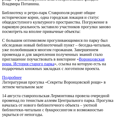
Владмира Потанина.
Библиотеку и ретро-парк Ставрополя роднят общие
исторические корни, одна городская локация и статус
общедоступного культурного пространства. Погружение в
парковую реальность заставило участников прогулки заново
посмотреть на вполне привычные объекты:
С большим оптимизмом прогуливающимися по парку был
обследован новый библиотечный пункт – беседка-читальня,
уже полюбившаяся многим горожанам. Завершением
променада и для закрепления полученных знаний стало
приглашение поучаствовать в викторине «
Воронцовская
роща. История старого парка
», ссылка на которую есть на
подарочных книжных закладках с логотипом проекта.
Подробнее
Литературная прогулка «Секреты Воронцовской рощи» в
летнем читальном зале
14 августа ставропольская Лермонтовка провела очередной
променад по тенистым аллеям Центрального парка. Прогулка
началась от нового библиотечного объекта – уютной
библиотеки-читальни с буккроссингом и возможностью
укрыться от непогоды.