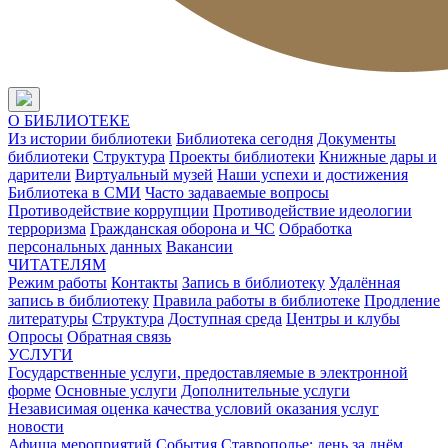
О БИБЛИОТЕКЕ
Из истории библиотеки
Библиотека сегодня
Документы
библиотеки
Структура
Проекты библиотеки
Книжные дары и
дарители
Виртуальный музей
Наши успехи и достижения
Библиотека в СМИ
Часто задаваемые вопросы
Противодействие коррупции
Противодействие идеологии
терроризма
Гражданская оборона и ЧС
Обработка
персональных данных
Вакансии
ЧИТАТЕЛЯМ
Режим работы
Контакты
Запись в библиотеку
Удалённая
запись в библиотеку
Правила работы в библиотеке
Продление
литературы
Структура
Доступная среда
Центры и клубы
Опросы
Обратная связь
УСЛУГИ
Государственные услуги, предоставляемые в электронной
форме
Основные услуги
Дополнительные услуги
Независимая оценка качества условий оказания услуг
новости
Афиша мероприятий
События
Ставрополье: день за днём