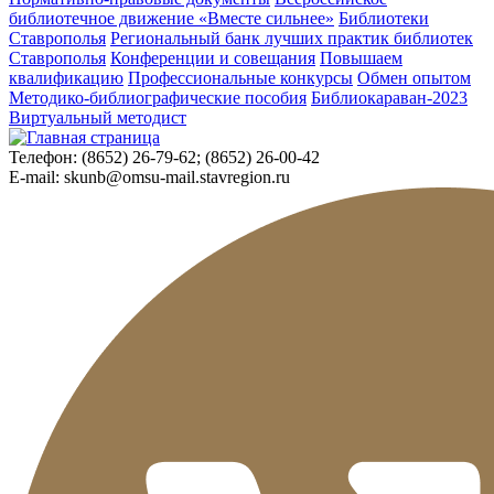
библиотечное движение «Вместе сильнее»
Библиотеки
Ставрополья
Региональный банк лучших практик библиотек
Ставрополья
Конференции и совещания
Повышаем
квалификацию
Профессиональные конкурсы
Обмен опытом
Методико-библиографические пособия
Библиокараван-2023
Виртуальный методист
Телефон:
(8652) 26-79-62; (8652) 26-00-42
E-mail:
skunb@omsu-mail.stavregion.ru