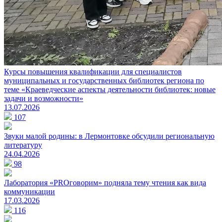
Курсы повышения квалификации для специалистов
муниципальных и государственных библиотек региона по
теме «Краеведческие аспекты деятельности библиотек: новые
задачи и возможности»
13.07.2026
107
Звуки малой родины: в Лермонтовке обсудили региональную
литературу
24.04.2026
98
Лаборатория «PROговорим» подняла тему чтения как вида
коммуникации
17.03.2026
116