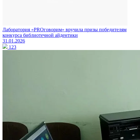
Лаборатория «PROговорим» вручила призы победителям
конкурса библиотечной айдентики
31.01.2026
123