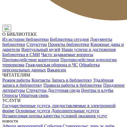
О БИБЛИОТЕКЕ
Из истории библиотеки
Библиотека сегодня
Документы
библиотеки
Структура
Проекты библиотеки
Книжные дары и
дарители
Виртуальный музей
Наши успехи и достижения
Библиотека в СМИ
Часто задаваемые вопросы
Противодействие коррупции
Противодействие идеологии
терроризма
Гражданская оборона и ЧС
Обработка
персональных данных
Вакансии
ЧИТАТЕЛЯМ
Режим работы
Контакты
Запись в библиотеку
Удалённая
запись в библиотеку
Правила работы в библиотеке
Продление
литературы
Структура
Доступная среда
Центры и клубы
Опросы
Обратная связь
УСЛУГИ
Государственные услуги, предоставляемые в электронной
форме
Основные услуги
Дополнительные услуги
Независимая оценка качества условий оказания услуг
новости
Афиша мероприятий
События
Ставрополье: день за днём