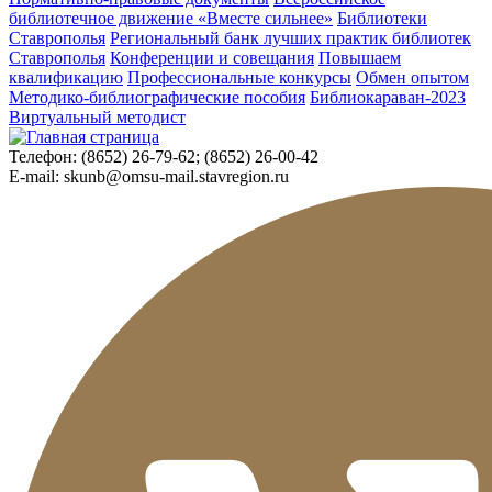
библиотечное движение «Вместе сильнее»
Библиотеки
Ставрополья
Региональный банк лучших практик библиотек
Ставрополья
Конференции и совещания
Повышаем
квалификацию
Профессиональные конкурсы
Обмен опытом
Методико-библиографические пособия
Библиокараван-2023
Виртуальный методист
Телефон:
(8652) 26-79-62; (8652) 26-00-42
E-mail:
skunb@omsu-mail.stavregion.ru