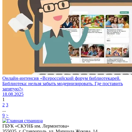
Онлайн-интенсив «Всероссийский форум библиотекарей.
Библиотека: нельзя забыть модернизировать. Где поставить
запятую?»
18.08.2025
1
2
3
...
9
>
ГБУК «СКУНБ им. Лермонтова»
355035, г. Ставрополь, ул. Маршала Жукова, 14