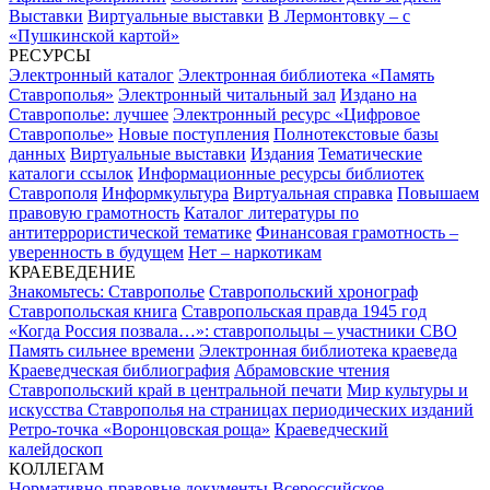
Выставки
Виртуальные выставки
В Лермонтовку – с
«Пушкинской картой»
РЕСУРСЫ
Электронный каталог
Электронная библиотека «Память
Ставрополья»
Электронный читальный зал
Издано на
Ставрополье: лучшее
Электронный ресурс «Цифровое
Ставрополье»
Новые поступления
Полнотекстовые базы
данных
Виртуальные выставки
Издания
Тематические
каталоги ссылок
Информационные ресурсы библиотек
Ставрополя
Информкультура
Виртуальная справка
Повышаем
правовую грамотность
Каталог литературы по
антитеррористической тематике
Финансовая грамотность –
уверенность в будущем
Нет – наркотикам
КРАЕВЕДЕНИЕ
Знакомьтесь: Ставрополье
Ставропольский хронограф
Ставропольская книга
Ставропольская правда 1945 год
«Когда Россия позвала…»: ставропольцы – участники СВО
Память сильнее времени
Электронная библиотека краеведа
Краеведческая библиография
Абрамовские чтения
Ставропольский край в центральной печати
Мир культуры и
искусства Ставрополья на страницах периодических изданий
Ретро-точка «Воронцовская роща»
Краеведческий
калейдоскоп
КОЛЛЕГАМ
Нормативно-правовые документы
Всероссийское