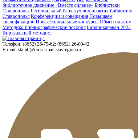
библиотечное движение «Вместе сильнее»
Библиотеки
Ставрополья
Региональный банк лучших практик библиотек
Ставрополья
Конференции и совещания
Повышаем
квалификацию
Профессиональные конкурсы
Обмен опытом
Методико-библиографические пособия
Библиокараван-2023
Виртуальный методист
Телефон:
(8652) 26-79-62; (8652) 26-00-42
E-mail:
skunb@omsu-mail.stavregion.ru