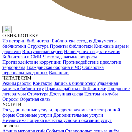
О БИБЛИОТЕКЕ
Из истории библиотеки
Библиотека сегодня
Документы
библиотеки
Структура
Проекты библиотеки
Книжные дары и
дарители
Виртуальный музей
Наши успехи и достижения
Библиотека в СМИ
Часто задаваемые вопросы
Противодействие коррупции
Противодействие идеологии
терроризма
Гражданская оборона и ЧС
Обработка
персональных данных
Вакансии
ЧИТАТЕЛЯМ
Режим работы
Контакты
Запись в библиотеку
Удалённая
запись в библиотеку
Правила работы в библиотеке
Продление
литературы
Структура
Доступная среда
Центры и клубы
Опросы
Обратная связь
УСЛУГИ
Государственные услуги, предоставляемые в электронной
форме
Основные услуги
Дополнительные услуги
Независимая оценка качества условий оказания услуг
новости
Афиша мероприятий
События
Ставрополье: день за днём